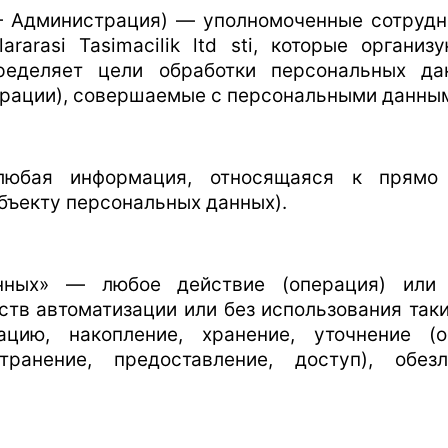
 — Администрация) — уполномоченные сотрудн
ararasi Tasimacilik ltd sti, которые органи
ределяет цели обработки персональных дан
ерации), совершаемые с персональными данны
любая информация, относящаяся к прямо
бъекту персональных данных).
анных» — любое действие (операция) или 
тв автоматизации или без использования так
ацию, накопление, хранение, уточнение (об
транение, предоставление, доступ), обезл