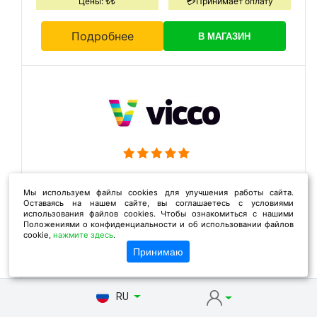
Цены: ₺₺
💳Принимает оплату
Подробнее
В МАГАЗИН
Детям
Мы используем файлы cookies для улучшения работы сайта.
Цены: ₺₺
💳Принимает оплату
Оставаясь на нашем сайте, вы соглашаетесь с условиями
использования файлов cookies. Чтобы ознакомиться с нашими
Положениями о конфиденциальности и об использовании файлов
cookie,
нажмите здесь
Подробнее
.
В МАГАЗИН
Принимаю
RU