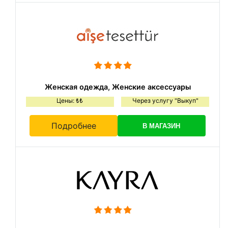
Женская одежда, Женские аксессуары
Цены: ₺₺
Через услугу "Выкуп"
Подробнее
В МАГАЗИН