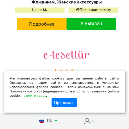
Женщинам, Женские аксессуары
Цены: ₺₺
💳Принимает оплату
Подробнее
В МАГАЗИН
Мы используем файлы cookies для улучшения работы сайта.
Оставаясь на нашем сайте, вы соглашаетесь с условиями
Женская одежда, Женские аксессуары
использования файлов cookies. Чтобы ознакомиться с нашими
Положениями о конфиденциальности и об использовании файлов
Цены: ₺₺
💳Принимает оплату
cookie,
нажмите здесь
.
Принимаю
Подробнее
В МАГАЗИН
RU