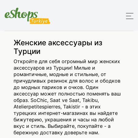
Женские аксессуары из
Турции
Откройте для себя огромный мир женских
аксессуаров из Турции! Милые и
романтичные, модные и стильные, от
причудливых резинок для волос и ободков
до модных париков и очков. Один
аксессуар может полностью поменять ваш
образ. SoChic, Saat ve Saat, Takibu,
Atelierpetitespierres, Takistir - в этих
турецких интернет-магазинах вы найдете
бижутерию, украшения и часы на любой
вкус и стиль. Выбирайте, покупайте - а
бережную доставку доверьте нам.