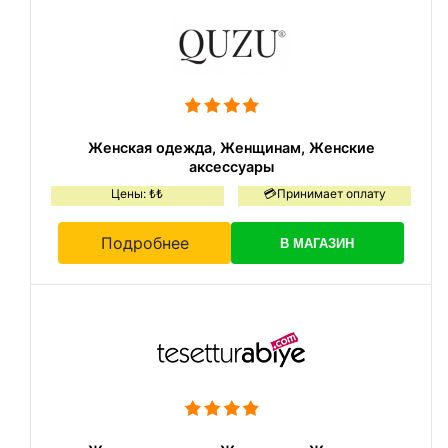
Женская одежда, Женщинам, Женские
аксессуары
Цены: ₺₺
💳Принимает оплату
Подробнее
В МАГАЗИН