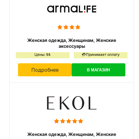
Женская одежда, Женщинам, Женские
аксессуары
Цены: ₺₺
💳Принимает оплату
Подробнее
В МАГАЗИН
Женская одежда, Женщинам, Женские