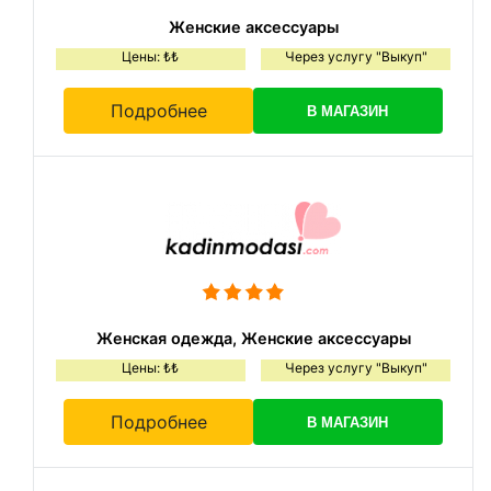
Женские аксессуары
Цены: ₺₺
Через услугу "Выкуп"
Подробнее
В МАГАЗИН
Женская одежда, Женские аксессуары
Цены: ₺₺
Через услугу "Выкуп"
Подробнее
В МАГАЗИН