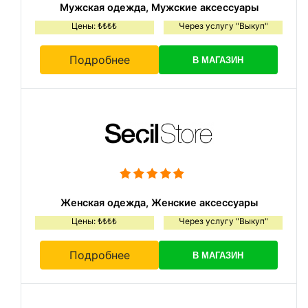
Мужская одежда, Мужские аксессуары
Цены: ₺₺₺₺
Через услугу "Выкуп"
Подробнее
В МАГАЗИН
Женская одежда, Женские аксессуары
Цены: ₺₺₺₺
Через услугу "Выкуп"
Подробнее
В МАГАЗИН