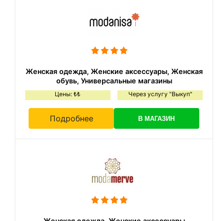
Женская одежда, Женские аксессуары, Женская
обувь, Универсальные магазины
Цены: ₺₺
Через услугу "Выкуп"
Подробнее
В МАГАЗИН
Женская одежда, Женские аксессуары