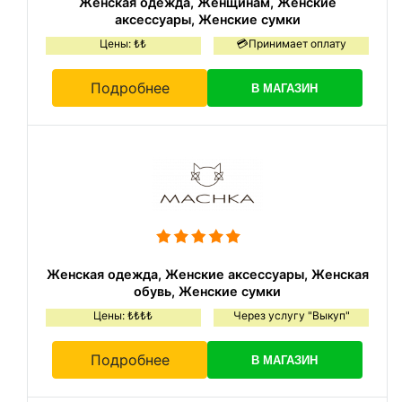
Женская одежда, Женщинам, Женские
аксессуары, Женские сумки
Цены: ₺₺
💳Принимает оплату
Подробнее
В МАГАЗИН
Женская одежда, Женские аксессуары, Женская
обувь, Женские сумки
Цены: ₺₺₺₺
Через услугу "Выкуп"
Подробнее
В МАГАЗИН