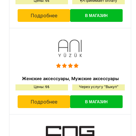
Цены: ₺₺
💳Принимает оплату
Подробнее
В МАГАЗИН
Женские аксессуары, Мужские аксессуары
Цены: ₺₺
Через услугу "Выкуп"
Подробнее
В МАГАЗИН