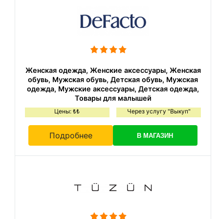
Женская одежда, Женские аксессуары, Женская
обувь, Мужская обувь, Детская обувь, Мужская
одежда, Мужские аксессуары, Детская одежда,
Товары для малышей
Цены: ₺₺
Через услугу "Выкуп"
Подробнее
В МАГАЗИН