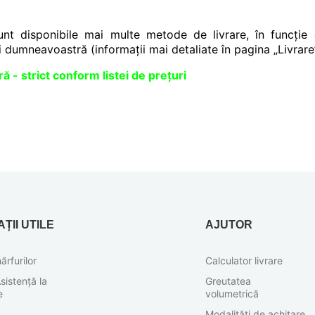
unt disponibile mai multe metode de livrare, în funcție
 dumneavoastră (informații mai detaliate în pagina „Livrare
ă - strict conform listei de prețuri
ȚII UTILE
AJUTOR
ărfurilor
Calculator livrare
sistență la
Greutatea
e
volumetrică
Modalități de achitare