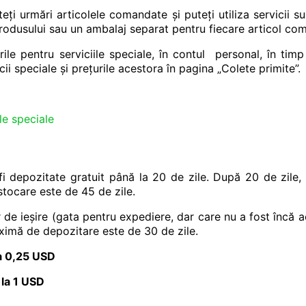
teți urmări articolele comandate și puteți utiliza servicii 
produsului sau un ambalaj separat pentru fiecare articol co
urile pentru serviciile speciale, în contul personal, în t
cii speciale și prețurile acestora în pagina „Colete primite”.
ile speciale
fi depozitate gratuit până la 20 de zile. După 20 de zile
tocare este de 45 de zile.
de ieșire (gata pentru expediere, dar care nu a fost încă ach
ximă de depozitare este de 30 de zile.
la 0,25 USD
 la 1 USD