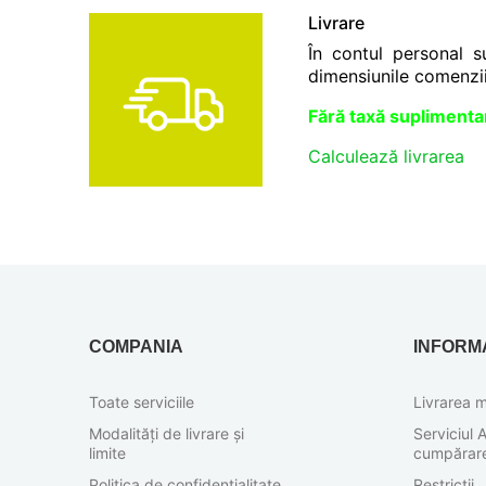
Livrare
În contul personal s
dimensiunile comenzii
Fără taxă suplimentar
Calculează livrarea
COMPANIA
INFORMA
Toate serviciile
Livrarea m
Modalități de livrare și
Serviciul A
limite
cumpărar
Politica de confidențialitate
Restricții