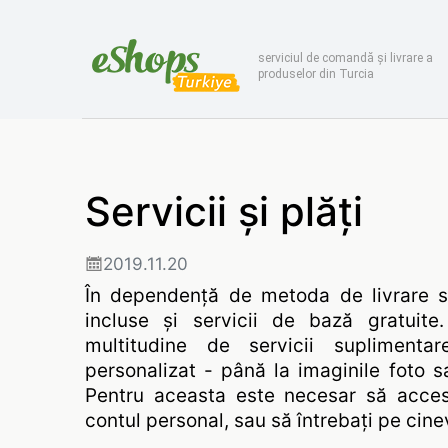
serviciul de comandă și livrare a
produselor din Turcia
Servicii și plăți
2019.11.20
În dependență de metoda de livrare se
incluse și servicii de bază gratuite
multitudine de servicii supliment
personalizat - până la imaginile foto s
Pentru aceasta este necesar să acces
contul personal, sau să întrebați pe cinev