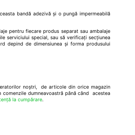
 aceasta bandă adezivă și o pungă impermeabilă
laje pentru fiecare produs separat sau ambalaje
e serviciului special, sau să verificați secțiunea
ndard depind de dimensiunea și forma produsului
eratorilor noștri, de articole din orice magazin
rim comenzile dumneavoastră până când acestea
tență la cumpărare
.