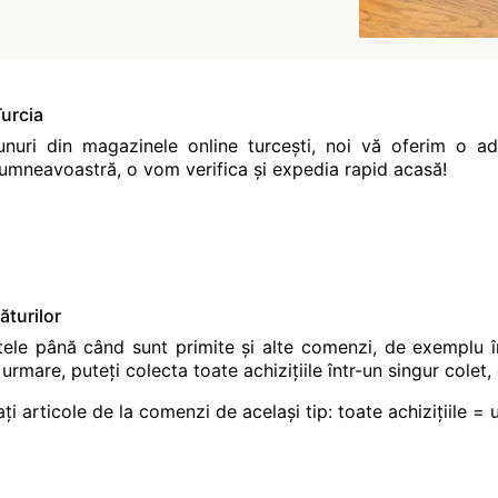
urcia
nuri din magazinele online turcești, noi vă oferim o a
mneavoastră, o vom verifica și expedia rapid acasă!
turilor
ele până când sunt primite și alte comenzi, de exemplu în
urmare, puteți colecta toate achizițiile într-un singur colet
ți articole de la comenzi de același tip: toate achizițiile = u