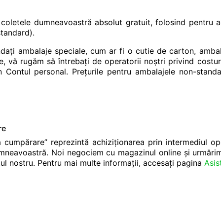
coletele dumneavoastră absolut gratuit, folosind pentru
tandard).
dați ambalaje speciale, cum ar fi o cutie de carton, amba
, vă rugăm să întrebați de operatorii noștri privind costuril
din Contul personal. Prețurile pentru ambalajele non-sta
re
la cumpărare” reprezintă achiziționarea prin intermediul op
dumneavoastră. Noi negociem cu magazinul online și urmă
tul nostru. Pentru mai multe informații, accesați pagina
Asis