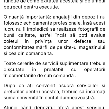
funcție de complexitatea acesteia și de timpul
petrecut pentru execuție.
O nuanță importantă: angajații din depozit nu
folosesc echipamente profesionale. Însă acest
lucru nu îi împiedică sa realizeze fotografii de
bună calitate, astfel încât să poți evalua
coletul în privința unor defecte sau
conformitatea mărfii de pe site-ul magazinului
și cea din comanda ta.
Toate cererile de servicii suplimentare trebuie
discutate în prealabil
cu operatorii
în
comentariile de sub comandă .
După ce ați convenit asupra serviciilor și
prețurilor pentru acestea, trebuie să încărcați
suma convenită în contul dumneavoastră.
Atunci când depozitul oferă acest serviciu,