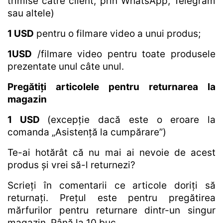
trimise către client, prin WhatsApp, Telegram
sau altele)
1 USD
pentru o filmare video a unui produs;
1USD
/filmare video pentru toate produsele
prezentate unul câte unul.
Pregătiți articolele pentru returnarea la
magazin
1 USD
(excepție dacă este o eroare la
comanda „Asistență la cumpărare”)
Te-ai hotărât că nu mai ai nevoie de acest
produs și vrei să-l returnezi?
Scrieți în comentarii ce articole doriți să
returnați. Prețul este pentru pregătirea
mărfurilor pentru returnare dintr-un singur
magazin. Până la 10 buc.