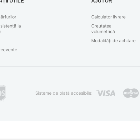
ȚII UTILE
AJUTOR
ărfurilor
Calculator livrare
sistență la
Greutatea
e
volumetrică
Modalități de achitare
frecvente
Sisteme de plată accesibile: