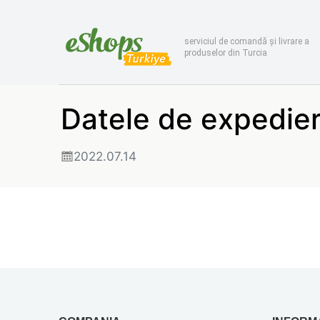
serviciul de comandă și livrare a
produselor din Turcia
Datele de expedie
2022.07.14