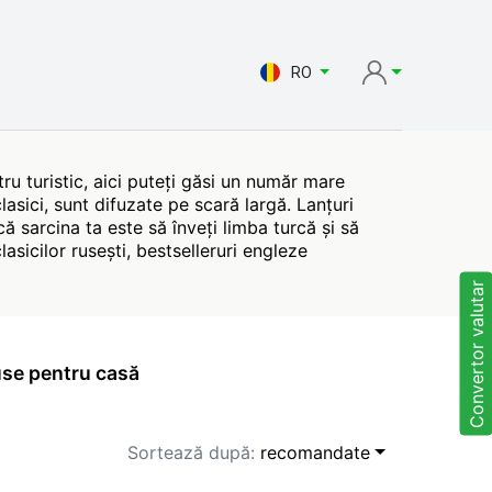
RO
tru turistic, aici puteți găsi un număr mare
clasici, sunt difuzate pe scară largă. Lanțuri
sarcina ta este să înveți limba turcă și să
clasicilor rusești, bestselleruri engleze
Convertor valutar
se pentru casă
Sortează după:
recomandate