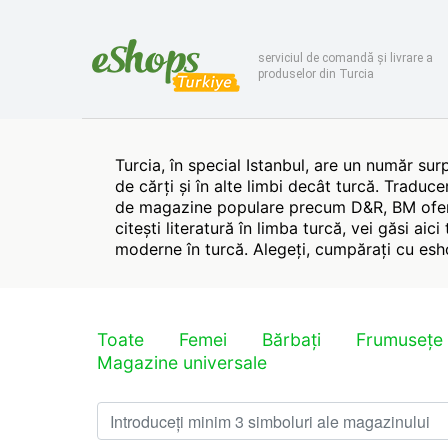
serviciul de comandă și livrare a
produselor din Turcia
Turcia, în special Istanbul, are un număr sur
de cărți și în alte limbi decât turcă. Traduce
de magazine populare precum D&R, BM oferă o
citești literatură în limba turcă, vei găsi aici
moderne în turcă. Alegeți, cumpărați cu eshop
Toate
Femei
Bărbați
Frumusețe 
Magazine universale