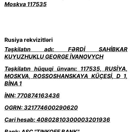
Moskva 117535
Rusiya rekvizitləri
Təşkilatın adı: FƏRDİ SAHİBKAR
KUYUZHUKLU GEORGE İVANOVYCH
Təşkilatın hüquqi ünvanı: 117535, RUSİYA,
MOSKVA, ROSSOSHANSKAYA KÜÇESİ, D 1,
BİNA 1
İNN: 770874163436
OGRN: 321774600290620
Cari hesab: 40802810300003201936
Bank: ASC "TINKOFF BANK"