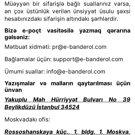
Müəyyən bir sifarişlə bağlı suallarınız varsa,
ən çox üstünlük verilən ünsiyyət üsulu şəxsi
hesabınızdakı sifarişin altındakı şərhlərdir.
Bizə e-poçt vasitəsilə yazmaq qərarına
gəlsəniz:
Mətbuat xidməti:
pr@e-banderol.com
Bağlamalar üçün:
support@e-banderol.com
Ümumi suallar:
info@e-banderol.com
Yazışmalar və malların qaytarılması üçün
ünvan
Yakuplu Mah Hürriyyət Bulvarı No 39
Beylikdüzü İstanbul 34524
Moskvadakı ofis:
Rossoshanskaya küç., 1, bldg. 1, Moskva,