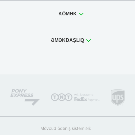
KÖMƏK
ƏMƏKDAŞLIQ
Mövcud ödəniş sistemləri: