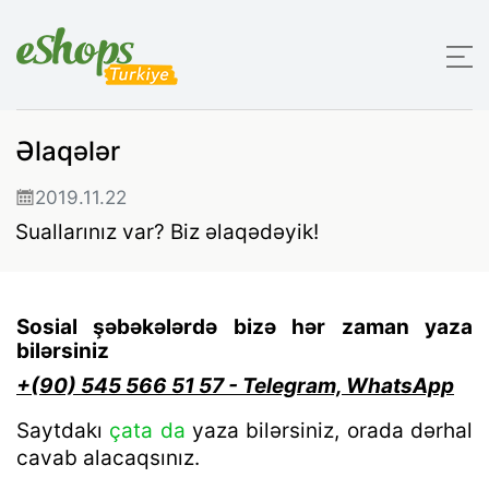
Əlaqələr
2019.11.22
Suallarınız var? Biz əlaqədəyik!
Sosial şəbəkələrdə bizə hər zaman yaza
bilərsiniz
+(90) 545 566 51 57 - Telegram, WhatsApp
Saytdakı
çata da
yaza bilərsiniz, orada dərhal
cavab alacaqsınız.