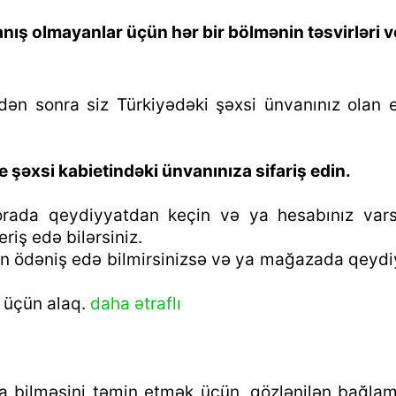
ış olmayanlar üçün hər bir bölmənin təsvirləri ve
n sonra siz Türkiyədəki şəxsi ünvanınız olan eS
şəxsi kabietindəki ünvanınıza sifariş edin.
orada qeydiyyatdan keçin və ya hesabınız varsa
riş edə bilərsiniz.
n ödəniş edə bilmirsinizsə və ya mağazada qeydiy
n üçün alaq.
daha ətraflı
nıya bilməsini təmin etmək üçün, gözlənilən bağla