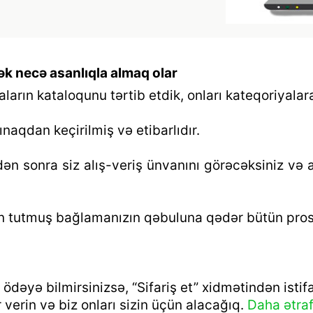
ək necə asanlıqla almaq olar
rın kataloqunu tərtib etdik, onları kateqoriyalara
naqdan keçirilmiş və etibarlıdır.
n sonra siz alış-veriş ünvanını görəcəksiniz və
n tutmuş bağlamanızın qəbuluna qədər bütün proses
dəyə bilmirsinizsə, “Sifariş et” xidmətindən istif
 verin və biz onları sizin üçün alacağıq.
Daha ətraf