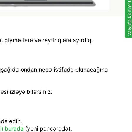
Valyuta konvertor
, qiymətlərə və reytinqlərə ayırdıq.
 aşağıda ondan necə istifadə olunacağına
i izləyə bilərsiniz.
adə edin.
lı burada
(yeni pəncərədə).