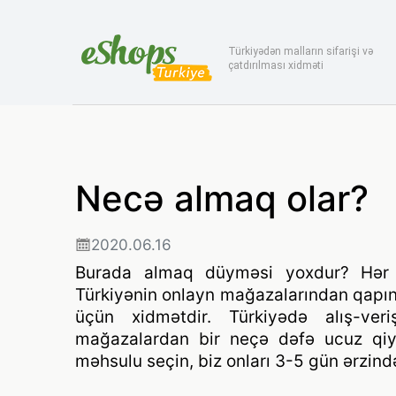
Türkiyədən malların sifarişi və
çatdırılması xidməti
Necə almaq olar?
2020.06.16
Burada almaq düyməsi yoxdur? Hər 
Türkiyənin onlayn mağazalarından qapınız
üçün xidmətdir. Türkiyədə alış-ve
mağazalardan bir neçə dəfə ucuz qiym
məhsulu seçin, biz onları 3-5 gün ərzind