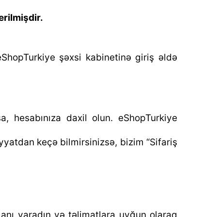
rilmişdir.
hopTurkiye şəxsi kabinetinə giriş əldə
, hesabınıza daxil olun. eShopTurkiye
yatdan keçə bilmirsinizsə, bizim “Sifariş
manı yaradın və təlimatlara uyğun olaraq