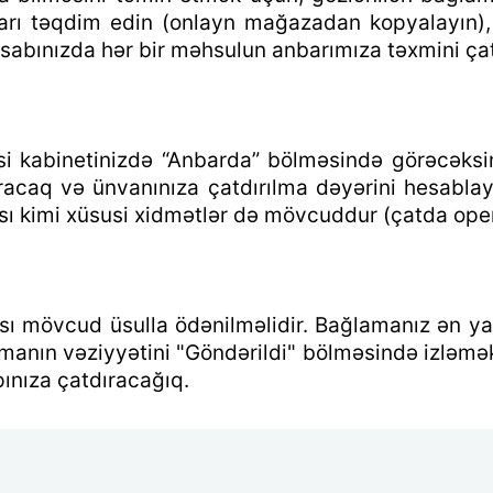
arı təqdim edin (onlayn mağazadan kopyalayın)
abınızda hər bir məhsulun anbarımıza təxmini çat
si kabinetinizdə “Anbarda” bölməsində görəcəksin
dıracaq və ünvanınıza çatdırılma dəyərini hesabl
ı kimi xüsusi xidmətlər də mövcuddur (çatda opera
mövcud üsulla ödənilməlidir. Bağlamanız ən yaxı
amanın vəziyyətini "Göndərildi" bölməsində izləmək 
pınıza çatdıracağıq.