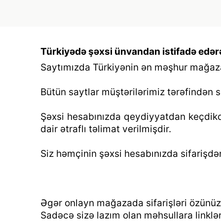
Türkiyədə şəxsi ünvandan istifadə edər
Saytımızda Türkiyənin ən məşhur mağazala
Bütün saytlar müştərilərimiz tərəfindən sı
Şəxsi hesabınızda qeydiyyatdan keçdikdə
dair ətraflı təlimat verilmişdir.
Siz həmçinin şəxsi hesabınızda sifarişdə
Əgər onlayn mağazada sifarişləri özünüz ö
Sadəcə sizə lazım olan məhsullara linklər