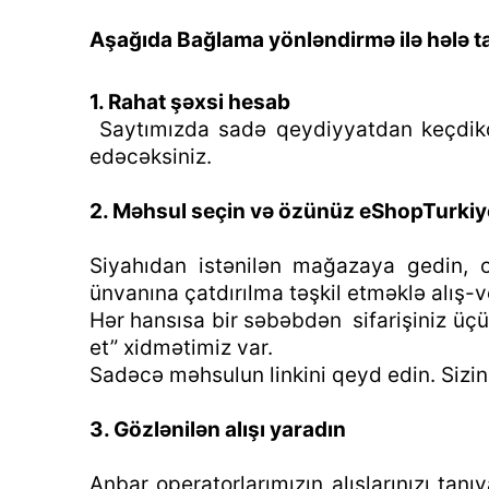
Aşağıda Bağlama yönləndirmə ilə hələ tan
1. Rahat şəxsi hesab
Saytımızda sadə qeydiyyatdan keçdikdə
edəcəksiniz.
2. Məhsul seçin və özünüz eShopTurkiye 
Siyahıdan istənilən mağazaya gedin, 
ünvanına çatdırılma təşkil etməklə alış-ve
Hər hansısa bir səbəbdən sifarişiniz üçü
et” xidmətimiz var.
Sadəcə məhsulun linkini qeyd edin. Sizi
3. Gözlənilən alışı yaradın
Anbar operatorlarımızın alışlarınızı ta