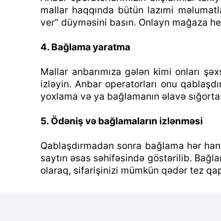
mallar haqqında bütün lazımi məlumatl
ver" düyməsini basın. Onlayn mağaza hes
4. Bağlama yaratma
Mallar anbarımıza gələn kimi onları şəx
izləyin. Anbar operatorları onu qablaş
yoxlama və ya bağlamanın əlavə sığortas
5. Ödəniş və bağlamaların izlənməsi
Qablaşdırmadan sonra bağlama hər hansı 
saytın əsas səhifəsində göstərilib. Bağl
olaraq, sifarişinizi mümkün qədər tez qa