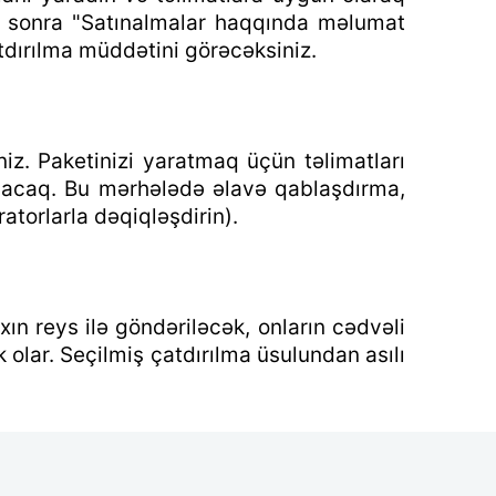
, sonra "Satınalmalar haqqında məlumat
dırılma müddətini görəcəksiniz.
iz. Paketinizi yaratmaq üçün təlimatları
ayacaq. Bu mərhələdə əlavə qablaşdırma,
torlarla dəqiqləşdirin).
n reys ilə göndəriləcək, onların cədvəli
olar. Seçilmiş çatdırılma üsulundan asılı