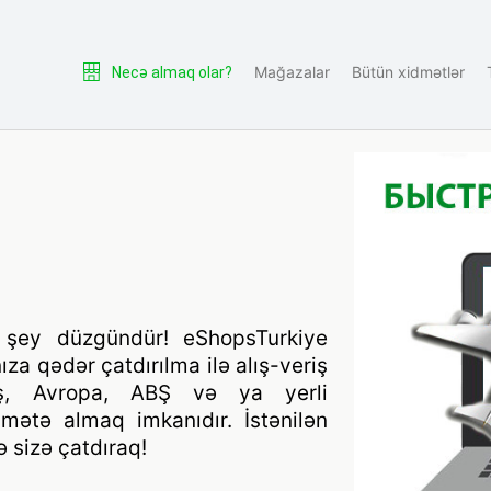
Mağazalar
Bütün xidmətlər
Necə almaq olar?
şey düzgündür! eShopsTurkiye
a qədər çatdırılma ilə alış-veriş
riş, Avropa, ABŞ və ya yerli
ətə almaq imkanıdır. İstənilən
ə sizə çatdıraq!