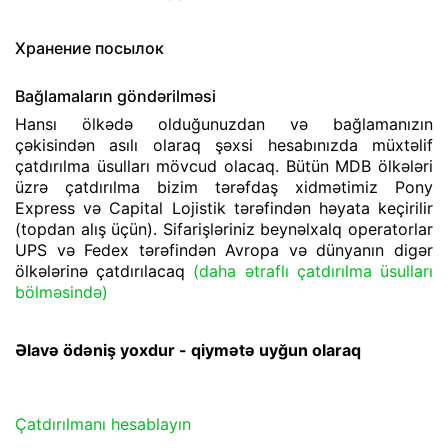
Хранение посылок
Bağlamaların göndərilməsi
Hansı ölkədə olduğunuzdan və bağlamanızın
çəkisindən asılı olaraq şəxsi hesabınızda müxtəlif
çatdırılma üsulları mövcud olacaq. Bütün MDB ölkələri
üzrə çatdırılma bizim tərəfdaş xidmətimiz Pony
Express və Capital Lojistik tərəfindən həyata keçirilir
(topdan alış üçün). Sifarişləriniz beynəlxalq operatorlar
UPS və Fedex tərəfindən Avropa və dünyanın digər
ölkələrinə çatdırılacaq
(daha ətraflı çatdırılma üsulları
bölməsində)
Əlavə ödəniş yoxdur - qiymətə uyğun olaraq
Çatdırılmanı hesablayın