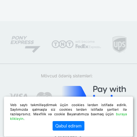
Mövcud ödəniş sistemləri:
Veb saytı təkmilləşdirmək üçün cookies lərdən istifadə edirik.
Saytımızda qalmaqla siz cookies lərdən istifadə şərtləri ilə
razılaşırsınız. Məxfilik və cookie Bəyanatımıza baxmaq üçün
buraya
klikləyin
.
Qəbul edirəm