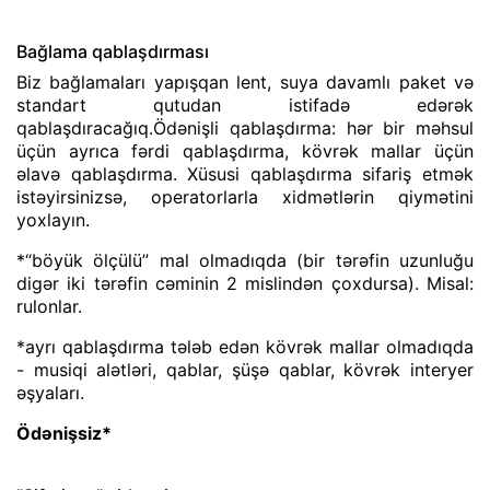
Bağlama qablaşdırması
Biz bağlamaları yapışqan lent, suya davamlı paket və
standart qutudan istifadə edərək
qablaşdıracağıq.Ödənişli qablaşdırma: hər bir məhsul
üçün ayrıca fərdi qablaşdırma, kövrək mallar üçün
əlavə qablaşdırma. Xüsusi qablaşdırma sifariş etmək
istəyirsinizsə, operatorlarla xidmətlərin qiymətini
yoxlayın.
*“böyük ölçülü” mal olmadıqda (bir tərəfin uzunluğu
digər iki tərəfin cəminin 2 mislindən çoxdursa). Misal:
rulonlar.
*ayrı qablaşdırma tələb edən kövrək mallar olmadıqda
- musiqi alətləri, qablar, şüşə qablar, kövrək interyer
əşyaları.
Ödənişsiz*