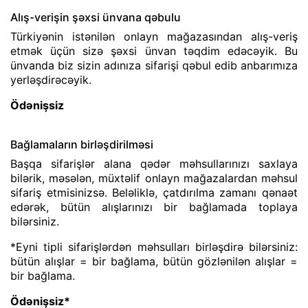
Alış-verişin şəxsi ünvana qəbulu
Türkiyənin istənilən onlayn mağazasından alış-veriş
etmək üçün sizə şəxsi ünvan təqdim edəcəyik. Bu
ünvanda biz sizin adınıza sifarişi qəbul edib anbarımıza
yerləşdirəcəyik.
Ödənişsiz
Bağlamaların birləşdirilməsi
Başqa sifarişlər alana qədər məhsullarınızı saxlaya
bilərik, məsələn, müxtəlif onlayn mağazalardan məhsul
sifariş etmisinizsə. Beləliklə, çatdırılma zamanı qənaət
edərək, bütün alışlarınızı bir bağlamada toplaya
bilərsiniz.
*Eyni tipli sifarişlərdən məhsulları birləşdirə bilərsiniz:
bütün alışlar = bir bağlama, bütün gözlənilən alışlar =
bir bağlama.
Ödənişsiz*