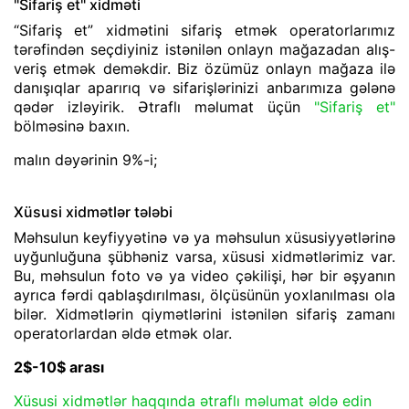
"Sifariş et" xidməti
“Sifariş et” xidmətini sifariş etmək operatorlarımız
tərəfindən seçdiyiniz istənilən onlayn mağazadan alış-
veriş etmək deməkdir. Biz özümüz onlayn mağaza ilə
danışıqlar aparırıq və sifarişlərinizi anbarımıza gələnə
qədər izləyirik. Ətraflı məlumat üçün
"Sifariş et"
bölməsinə baxın.
malın dəyərinin 9%-i;
Xüsusi xidmətlər tələbi
Məhsulun keyfiyyətinə və ya məhsulun xüsusiyyətlərinə
uyğunluğuna şübhəniz varsa, xüsusi xidmətlərimiz var.
Bu, məhsulun foto və ya video çəkilişi, hər bir əşyanın
ayrıca fərdi qablaşdırılması, ölçüsünün yoxlanılması ola
bilər. Xidmətlərin qiymətlərini istənilən sifariş zamanı
operatorlardan əldə etmək olar.
2$-10$ arası
Xüsusi xidmətlər haqqında ətraflı məlumat əldə edin