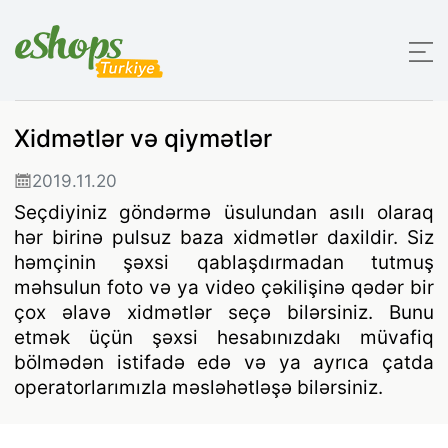
Xidmətlər və qiymətlər
2019.11.20
Seçdiyiniz göndərmə üsulundan asılı olaraq
hər birinə pulsuz baza xidmətlər daxildir. Siz
həmçinin şəxsi qablaşdırmadan tutmuş
məhsulun foto və ya video çəkilişinə qədər bir
çox əlavə xidmətlər seçə bilərsiniz. Bunu
etmək üçün şəxsi hesabınızdakı müvafiq
bölmədən istifadə edə və ya ayrıca çatda
operatorlarımızla məsləhətləşə bilərsiniz.