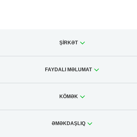
ŞIRKƏT
FAYDALI MƏLUMAT
KÖMƏK
ƏMƏKDAŞLIQ