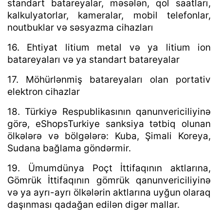
standart batareyalar, məsələn, qol saatları,
kalkulyatorlar, kameralar, mobil telefonlar,
noutbuklar və səsyazma cihazları
16. Ehtiyat litium metal və ya litium ion
batareyaları və ya standart batareyalar
17. Möhürlənmiş batareyaları olan portativ
elektron cihazlar
18. Türkiyə Respublikasının qanunvericiliyinə
görə, eShopsTurkiye sanksiya tətbiq olunan
ölkələrə və bölgələrə: Kuba, Şimali Koreya,
Sudana bağlama göndərmir.
19. Ümumdünya Poçt İttifaqının aktlarına,
Gömrük İttifaqının gömrük qanunvericiliyinə
və ya ayrı-ayrı ölkələrin aktlarına uyğun olaraq
daşınması qadağan edilən digər mallar.