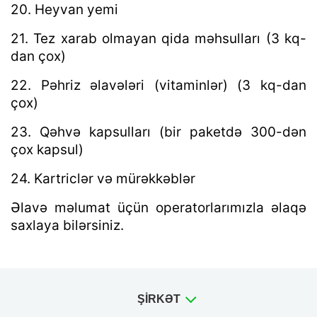
20. Heyvan yemi
21. Tez xarab olmayan qida məhsulları (3 kq-
dan çox)
22. Pəhriz əlavələri (vitaminlər) (3 kq-dan
çox)
23. Qəhvə kapsulları (bir paketdə 300-dən
çox kapsul)
24. Kartriclər və mürəkkəblər
Əlavə məlumat üçün operatorlarımızla əlaqə
saxlaya bilərsiniz.
ŞIRKƏT