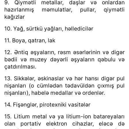
9. Qiymətli metallar, daşlar və onlardan
hazırlanmış məmulatlar, pullar, qiymətli
kağızlar
10. Yağ, sürtkü yağları, həlledicilər
11. Boya, qatran, lak
12. Əntiq əşyaların, rəsm əsərlərinin və digər
bədii və muzey dəyərli əşyaların qəbulu və
çatdırılması.
13. Sikkələr, əskinaslar və hər hansı digər pul
nişanları (o cümlədən tədavüldən çıxmış pul
nişanları), habelə medallar və ordenlər.
14. Fişənglər, pirotexniki vasitələr
15. Litium metal və ya litium-ion batareyaları
olan portativ elektron cihazlar, eləcə də