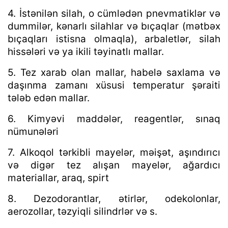
4. İstənilən silah, o cümlədən pnevmatiklər və
dummilər, kənarlı silahlar və bıçaqlar (mətbəx
bıçaqları istisna olmaqla), arbaletlər, silah
hissələri və ya ikili təyinatlı mallar.
5. Tez xarab olan mallar, habelə saxlama və
daşınma zamanı xüsusi temperatur şəraiti
tələb edən mallar.
6. Kimyəvi maddələr, reagentlər, sınaq
nümunələri
7. Alkoqol tərkibli mayelər, məişət, aşındırıcı
və digər tez alışan mayelər, ağardıcı
materiallar, araq, spirt
8. Dezodorantlar, ətirlər, odekolonlar,
aerozollar, təzyiqli silindrlər və s.