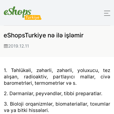
eShopsTurkiye nə ilə işləmir
2019.12.11
1. Təhlükəli, zəhərli, zəhərli, yoluxucu, tez
alışan, radioaktiv, partlayıcı mallar, civə
barometrləri, termometrlər və s.
2. Dərmanlar, peyvəndlər, tibbi preparatlar.
3. Bioloji orqanizmlər, biomateriallar, toxumlar
və ya bitki hissələri.