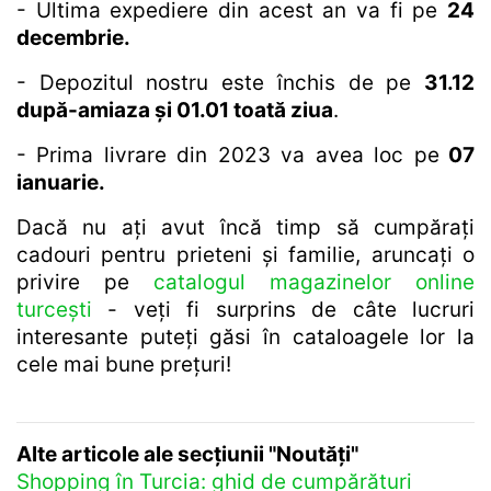
- Ultima expediere din acest an va fi pe
24
decembrie.
- Depozitul nostru este închis de pe
31.12
după-amiaza și 01.01 toată ziua
.
- Prima livrare din 2023 va avea loc pe
07
ianuarie.
Dacă nu ați avut încă timp să cumpărați
cadouri pentru prieteni și familie, aruncați o
privire pe
catalogul magazinelor online
turcești
- veți fi surprins de câte lucruri
interesante puteți găsi în cataloagele lor la
cele mai bune prețuri!
Alte articole ale secțiunii "Noutăți"
Shopping în Turcia: ghid de cumpărături