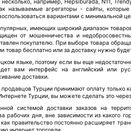
есколько, например, Hepsiburada, N11, Trendyol
ак называемые агрегаторы - сайты, которы
воспользоваться вариантами с минимальной це
пулярных, имеющих широкий диапазон товаров
ащищен от мошенничества и недобросовестн
оставлен покупателю. При выборе товара обращ
и товар бесплатно или за доставку нужно буде
цком языке, поэтому если вы еще недостаточн
еведет вам интерфейс на английский или ру
ивание доставки.
продавцов Турции принимают оплату только ка
нтернете Турции, вы можете сделать это через
нной системой доставки заказов на террито
ва рабочих дня, вне зависимости из какого г
 как правительство постоянно расширяет тра
ию интернет торговли.