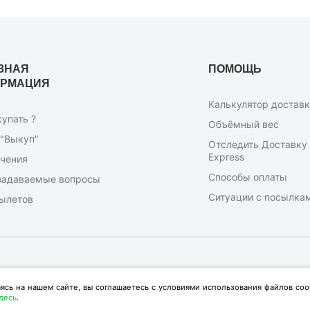
ЗНАЯ
ПОМОЩЬ
РМАЦИЯ
Калькулятор достав
купать ?
Объёмный вес
 "Выкуп"
Отследить Доставку 
Express
чения
Способы оплаты
задаваемые вопросы
Ситуации с посылка
ылетов
аясь на нашем сайте, вы соглашаетесь с условиями использования файлов co
Доступные платежные системы:
десь
.