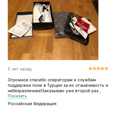
5 лет назад
Огромное спасибо операторам и службам
поддержки пони в Турции за их отзывчивость и
небезразличние!Заказываю уже второй раз ,
Показать
первый раз все было отлично и супер быстро,
даже при том что я заказывала куртку , она
Российская Федерация
пришла в идеальном состоянии, хотя могла бы
помяться . Но второй раз заказ пришёл не