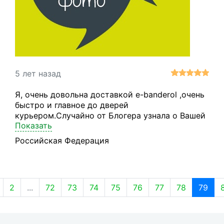
5 лет назад
Я, очень довольна доставкой e-banderol ,очень
быстро и главное до дверей
курьером.Случайно от Блогера узнала о Вашей
Показать
компании ,до этого заказывала с Tevipo.com и
была не очень довольна, слишком долгая
Российская Федерация
доставка . Удачи и процветания Вам и держите
марку всегда!Спасибо
2
...
72
73
74
75
76
77
78
79