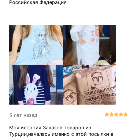
Российская Федерация
Благодарю операторов-онлайн, которые давали
исчерпывающие ответы на все возникающие
вопросы, за их вежливость, терпение. Думаю, я
стала Вашей постоянной клиенткой. Мне
остается с размерами и фасонами только не
ошибиться.
5 лет назад
Моя история Заказов товаров из
Турции,началась именно с этой посылки в