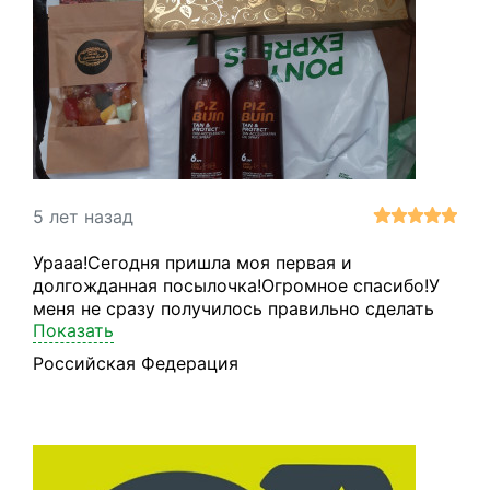
5 лет назад
Урааа!Сегодня пришла моя первая и
долгожданная посылочка!Огромное спасибо!У
меня не сразу получилось правильно сделать
Показать
заказ,мне очень помогли в этом Валентина,Анна
и Георгий,а также программисты(не знаю их
Российская Федерация
имен)!🌺Всех благодарю и буду ждать вторую
посылку🎁!!!Упаковка товаров очень
надежная,все замотано в "пузырьки"и стрейч-
пленку 👍