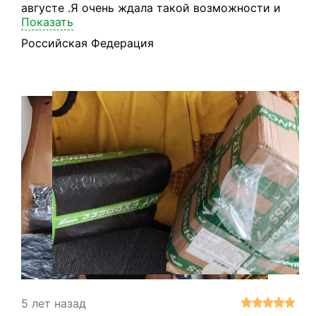
августе .Я очень ждала такой возможности и
Показать
наконец свершилось. Огромное спасибо
компании e-banderol ! Теперь практически
Российская Федерация
каждый месяц получаю новую посылку!
5 лет назад