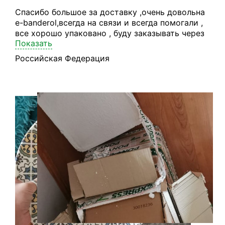
Спасибо большое за доставку ,очень довольна
e-banderol,всегда на связи и всегда помогали ,
все хорошо упаковано , буду заказывать через
Показать
вас снова! Заказала с сайта Trendyol 8.08 все
заказы поступили на склад 11.08 получила
Российская Федерация
посылку в Екатеринбург 26.08