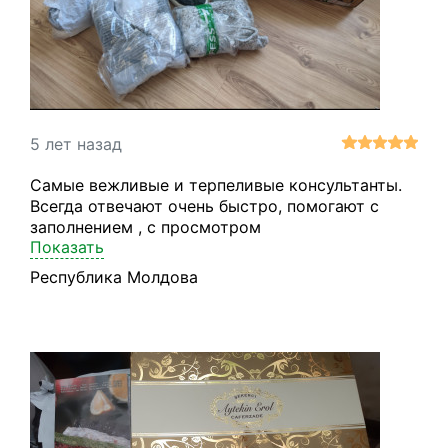
5 лет назад
Самые вежливые и терпеливые консультанты.
Всегда отвечают очень быстро, помогают с
заполнением , с просмотром
Показать
местонахождением посылки . Посылки доходят
от 4 дней, все зависит от таможенных служб
Республика Молдова
страны. К самой службе нареканий нет 👌👌
Заказываю уже не первый год с
Америки,Европы, но этот сервис самые
удобный . Упаковано все хорошо и компактно .