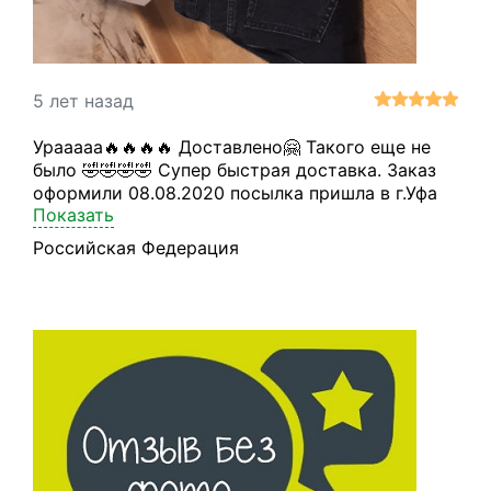
5 лет назад
Урааааа🔥🔥🔥🔥 Доставлено🤗 Такого еще не
было 🤣🤣🤣🤣 Супер быстрая доставка. Заказ
оформили 08.08.2020 посылка пришла в г.Уфа
Показать
20.08.2020. Благодарю всю команду e-banderol
за работу, вопрос- ответ все четко. Желаю вам
Российская Федерация
удачи и успехов.