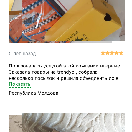
5 лет назад
Пользовалась услугой этой компании впервые.
Заказала товары на trendyol, собрала
несколько посылок и решила объединить их в
Показать
одну. Спасибо команде ebanderol за помощь в
оформлении, быстро отвечали на все мои
Республика Молдова
вопросы. Все пришло быстро и в отличном
состоянии).