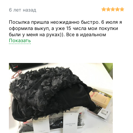
6 лет назад
Посылка пришла неожиданно быстро. 6 июля я
оформила выкуп, а уже 15 числа мои покупки
были у меня на руках)). Все в идеальном
Показать
состоянии, упаковано отлично. Специалисты
сервиса вежливо и терпеливо отвечали на все
мои многочисленные вопросы, за что им
отдельное спасибо!)