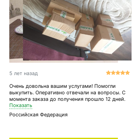
5 лет назад
Очень довольна вашим услугами! Помогли
выкупить. Оперативно отвечали на вопросы. С
момента заказа до получения прошло 12 дней.
Показать
Переживала, что посуда может побиться в
пути, но всё было упаковано просто на ура.
Российская Федерация
Уже пьем чай из нового сервиза. Спасибо!!!