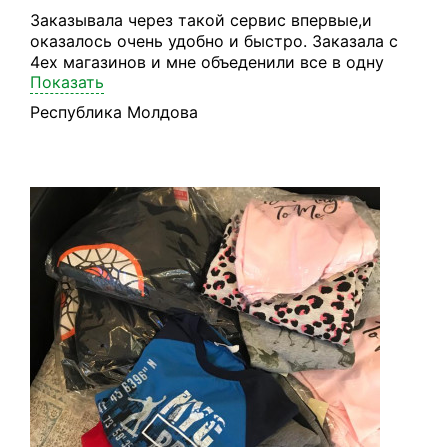
Заказывала через такой сервис впервые,и
оказалось очень удобно и быстро. Заказала с
4ех магазинов и мне объеденили все в одну
Показать
посылку. Покупать одно удовольствие! Спасибо
операторам за помощь и быструю отправку .
Республика Молдова