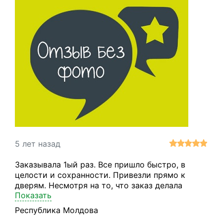
5 лет назад
Заказывала 1ый раз. Все пришло быстро, в
целости и сохранности. Привезли прямо к
дверям. Несмотря на то, что заказ делала
Показать
накануне турецких праздников, все пришло
довольно быстро. Заказом довольна! Были
Республика Молдова
дополнительные вопросы, операторы отвечали