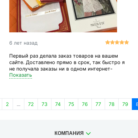
6 лет назад
Первый раз делала заказ товаров на вашем
сайте. Доставлено прямо в срок, так быстро я
не получала заказы ни в одном интернет-
Показать
магазине. Все аккуратно упаковано и пришло в
целостности. Спасибо!
2
...
72
73
74
75
76
77
78
79
КОМПАНИЯ