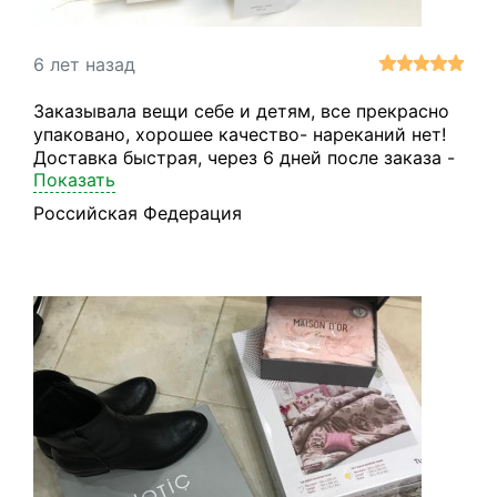
6 лет назад
Заказывала вещи себе и детям, все прекрасно
упаковано, хорошее качество- нареканий нет!
Доставка быстрая, через 6 дней после заказа -
Показать
это большой плюс! Привлекательные цены в
турецких интернет-магазинах и очень
Российская Федерация
оперативная работа сервиса порадовали!
Купленный товар меня полностью
удовлетворил. Рекомендую и сама надеюсь, не
раз ещё стану покупателем!