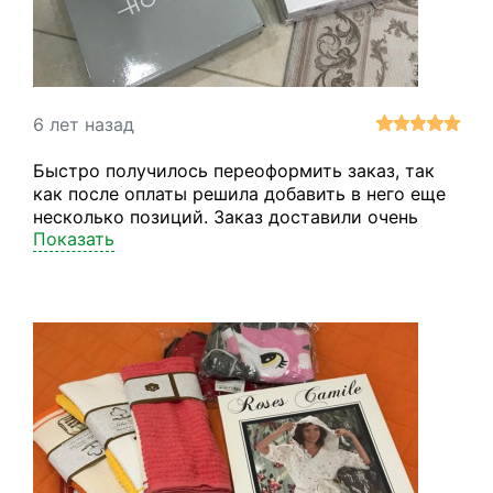
6 лет назад
Быстро получилось переоформить заказ, так
как после оплаты решила добавить в него еще
несколько позиций. Заказ доставили очень
Показать
быстро. Все товары в хорошем состоянии.
Спасибо вашей команде за оперативную и
слаженную работу!