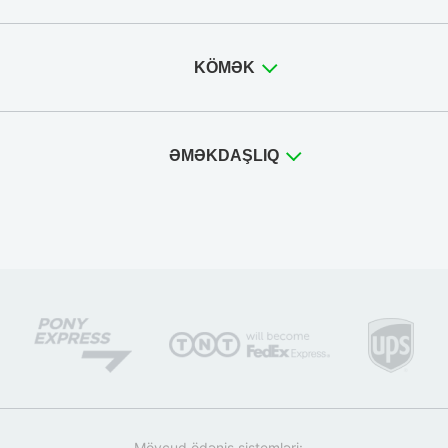
KÖMƏK
ƏMƏKDAŞLIQ
Mövcud ödəniş sistemləri: