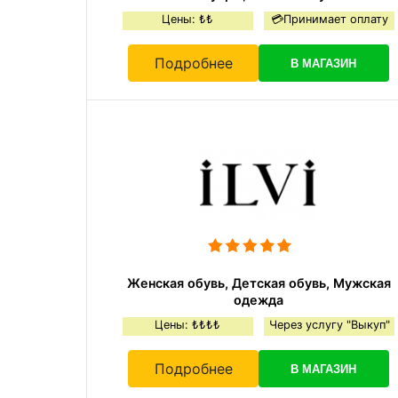
Цены: ₺₺
💳Принимает оплату
Подробнее
В МАГАЗИН
Женская обувь, Детская обувь, Мужская
одежда
Цены: ₺₺₺₺
Через услугу "Выкуп"
Подробнее
В МАГАЗИН