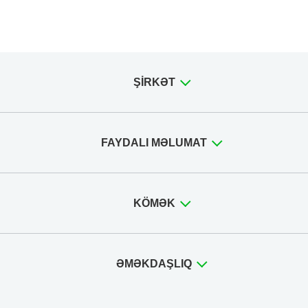
ŞIRKƏT
FAYDALI MƏLUMAT
KÖMƏK
ƏMƏKDAŞLIQ