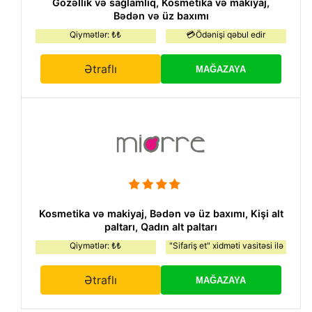
Gözəllik və sağlamlıq, Kosmetika və makiyaj,
Bədən və üz baxımı
Qiymətlər: ₺₺
💳Ödənişi qəbul edir
Ətraflı
MAĞAZAYA
Kosmetika və makiyaj, Bədən və üz baxımı, Kişi alt
paltarı, Qadın alt paltarı
Qiymətlər: ₺₺
"Sifariş et" xidməti vasitəsi ilə
Ətraflı
MAĞAZAYA