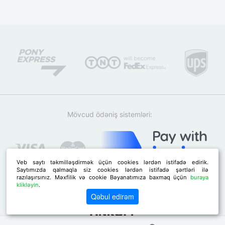
Mövcud ödəniş sistemləri:
Veb saytı təkmilləşdirmək üçün cookies lərdən istifadə edirik.
Saytımızda qalmaqla siz cookies lərdən istifadə şərtləri ilə
razılaşırsınız. Məxfilik və cookie Bəyanatımıza baxmaq üçün
buraya
klikləyin
.
Qəbul edirəm