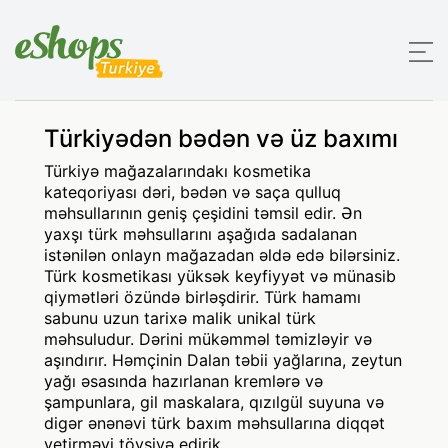
Türkiyədən bədən və üz baxımı
Türkiyə mağazalarındakı kosmetika
kateqoriyası dəri, bədən və saça qulluq
məhsullarının geniş çeşidini təmsil edir. Ən
yaxşı türk məhsullarını aşağıda sadalanan
istənilən onlayn mağazadan əldə edə bilərsiniz.
Türk kosmetikası yüksək keyfiyyət və münasib
qiymətləri özündə birləşdirir. Türk hamamı
sabunu uzun tarixə malik unikal türk
məhsuludur. Dərini mükəmməl təmizləyir və
aşındırır. Həmçinin Dalan təbii yağlarına, zeytun
yağı əsasında hazırlanan kremlərə və
şampunlara, gil maskalara, qızılgül suyuna və
digər ənənəvi türk baxım məhsullarına diqqət
yetirməyi tövsiyə edirik.