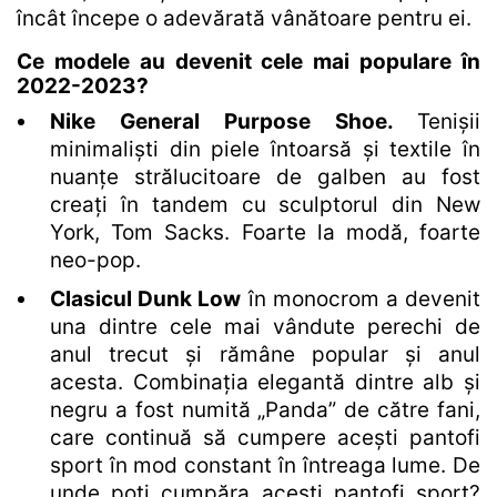
încât începe o adevărată vânătoare pentru ei.
Ce modele au devenit cele mai populare în
2022-2023?
Nike General Purpose Shoe
.
Tenișii
minimaliști din piele întoarsă și textile în
nuanțe strălucitoare de galben au fost
creați în tandem cu sculptorul din New
York, Tom Sacks. Foarte la modă, foarte
neo-pop.
Clasicul Dunk Low
în monocrom a devenit
una dintre cele mai vândute perechi de
anul trecut și rămâne popular și anul
acesta. Combinația elegantă dintre alb și
negru a fost numită „Panda” de către fani,
care continuă să cumpere acești pantofi
sport în mod constant în întreaga lume. De
unde poți cumpăra acești pantofi sport?