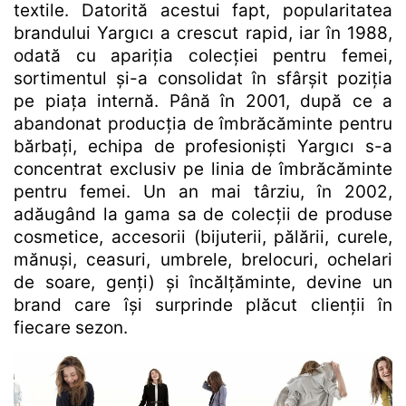
textile. Datorită acestui fapt, popularitatea
brandului Yargıcı a crescut rapid, iar în 1988,
odată cu apariția colecției pentru femei,
sortimentul și-a consolidat în sfârșit poziția
pe piața internă. Până în 2001, după ce a
abandonat producția de îmbrăcăminte pentru
bărbați, echipa de profesioniști Yargıcı s-a
concentrat exclusiv pe linia de îmbrăcăminte
pentru femei. Un an mai târziu, în 2002,
adăugând la gama sa de colecții de produse
cosmetice, accesorii (bijuterii, pălării, curele,
mănuși, ceasuri, umbrele, brelocuri, ochelari
de soare, genți) și încălțăminte, devine un
brand care își surprinde plăcut clienții în
fiecare sezon.