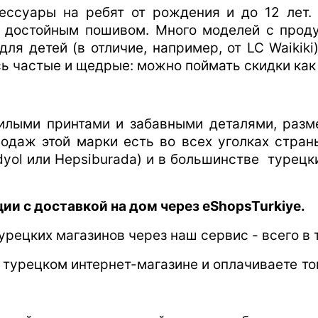
ессуары на ребят от рождения и до 12 лет.
и достойным пошивом. Много моделей с прод
для детей (в отличие, например, от LC Waikiki
сь частые и щедрые: можно поймать скидки ка
илыми принтами и забавными деталями, разме
родаж этой марки есть во всех уголках стран
yol или Hepsiburada) и в большинстве турецки
ии с доставкой на дом через eShopsTurkiye.
рецких магазинов через наш сервис - всего в 
 турецком интернет-магазине и оплачиваете то