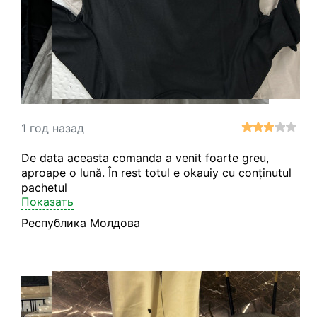
1 год назад
De data aceasta comanda a venit foarte greu,
aproape o lună. În rest totul e okauiy cu conținutul
pachetul
Показать
Республика Молдова