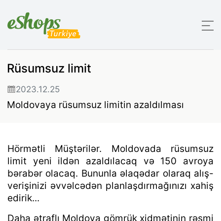
Rüsumsuz limit
2023.12.25
Moldovaya rüsumsuz limitin azaldılması
Hörmətli Müştərilər. Moldovada rüsumsuz
limit yeni ildən azaldılacaq və 150 ​​avroya
bərabər olacaq. Bununla əlaqədar olaraq alış-
verişinizi əvvəlcədən planlaşdırmağınızı xahiş
edirik...
Daha ətraflı Moldova gömrük xidmətinin rəsmi