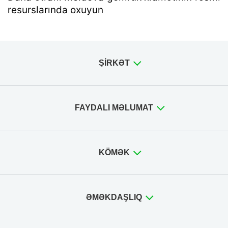
resurslarında oxuyun
ŞIRKƏT
FAYDALI MƏLUMAT
KÖMƏK
ƏMƏKDAŞLIQ