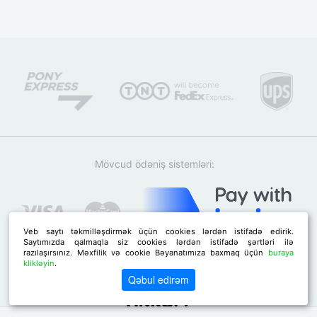
Mövcud ödəniş sistemləri:
Veb saytı təkmilləşdirmək üçün cookies lərdən istifadə edirik.
Saytımızda qalmaqla siz cookies lərdən istifadə şərtləri ilə
razılaşırsınız. Məxfilik və cookie Bəyanatımıza baxmaq üçün
buraya
klikləyin
.
Qəbul edirəm