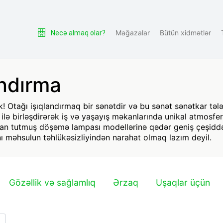
Mağazalar
Bütün xidmətlər
Necə almaq olar?
andırma
 Otağı işıqlandırmaq bir sənətdir və bu sənət sənətkar tələb
 ilə birləşdirərək iş və yaşayış məkanlarında unikal atmosfe
n tutmuş döşəmə lampası modellərinə qədər geniş çeşiddə m
 məhsulun təhlükəsizliyindən narahat olmaq lazım deyil.
Gözəllik və sağlamlıq
Ərzaq
Uşaqlar üçün