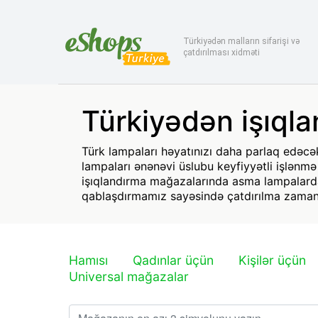
Türkiyədən malların sifarişi və
çatdırılması xidməti
Türkiyədən işıql
Türk lampaları həyatınızı daha parlaq edəcək!
lampaları ənənəvi üslubu keyfiyyətli işlənmə
işıqlandırma mağazalarında asma lampalarda
qablaşdırmamız sayəsində çatdırılma zamanı
Hamısı
Qadınlar üçün
Kişilər üçün
Universal mağazalar