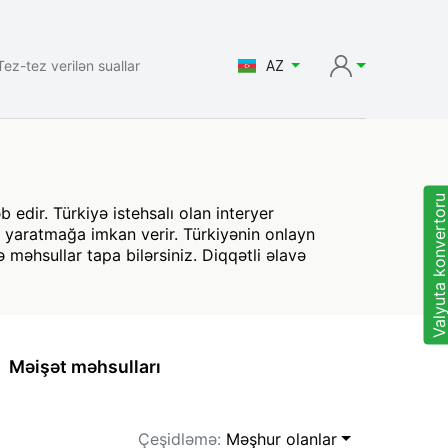
Tez-tez verilən suallar
AZ
Valyuta konvertor
 edir. Türkiyə istehsalı olan interyer
r yaratmağa imkan verir. Türkiyənin onlayn
əhsullar tapa bilərsiniz. Diqqətli əlavə
Məişət məhsulları
Çeşidləmə:
Məşhur olanlar