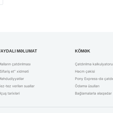
FAYDALI MƏLUMAT
KÖMƏK
alların çatdırılması
Çatdırılma kalkulyatoru
Sifariş et" xidməti
Həcm çəkisi
Məhdudiyyətlər
Pony Express-də çatdırı
ez-tez verilən suallar
Ödəmə üsulları
çuş tarixləri
Bağlamalarla əlaqədar