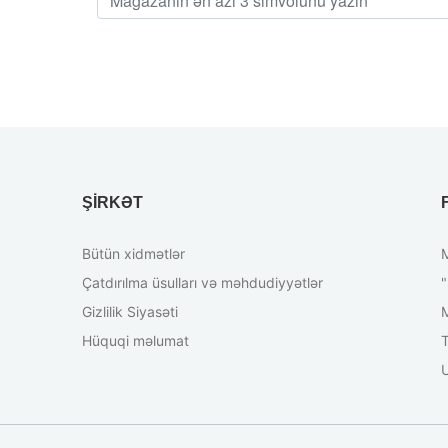
ŞIRKƏT
Bütün xidmətlər
M
Çatdırılma üsulları və məhdudiyyətlər
"
Gizlilik Siyasəti
Hüquqi məlumat
T
U